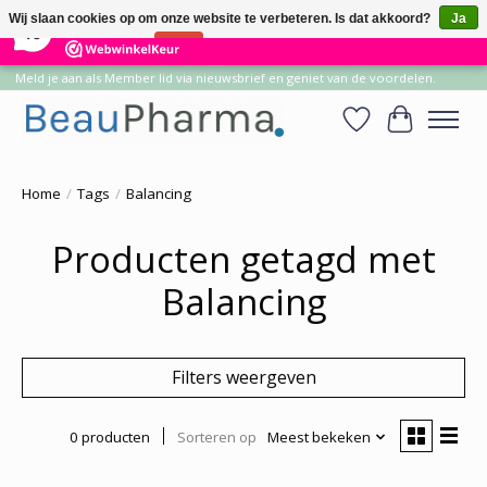
×
14
Reviews
Wij slaan cookies op om onze website te verbeteren. Is dat akkoord?
Ja
10
Nee
Meer over cookies »
Meld je aan als Member lid via nieuwsbrief en geniet van de voordelen.
Verlanglijst
Winkelwa
Home
/
Tags
/
Balancing
Producten getagd met
Balancing
Filters weergeven
0 producten
Sorteren op
Meest bekeken