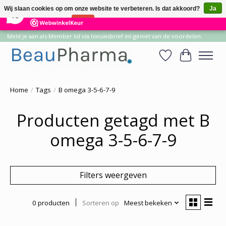
×
14
Reviews
Wij slaan cookies op om onze website te verbeteren. Is dat akkoord?
Ja
10
Nee
Meer over cookies »
Meld je aan als Member lid via nieuwsbrief en geniet van de voordelen.
Verlanglijst
Winkelwa
Home
/
Tags
/
B omega 3-5-6-7-9
Producten getagd met B
omega 3-5-6-7-9
Filters weergeven
0 producten
Sorteren op
Meest bekeken