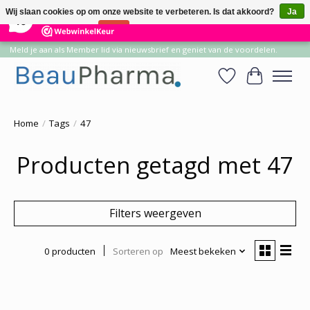
×
14
Reviews
Wij slaan cookies op om onze website te verbeteren. Is dat akkoord?
Ja
10
Nee
Meer over cookies »
Meld je aan als Member lid via nieuwsbrief en geniet van de voordelen.
Verlanglijst
Winkelwa
Home
/
Tags
/
47
Producten getagd met 47
Filters weergeven
0 producten
Sorteren op
Meest bekeken