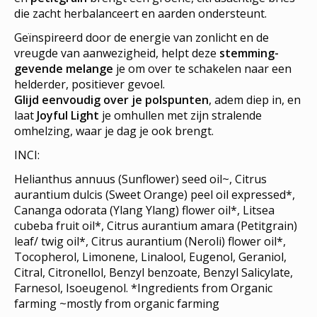
die zacht herbalanceert en aarden ondersteunt.
Geïnspireerd door de energie van zonlicht en de
vreugde van aanwezigheid, helpt deze
stemming-
gevende melange
je om over te schakelen naar een
helderder, positiever gevoel.
Glijd eenvoudig over je polspunten
, adem diep in, en
laat
Joyful Light
je omhullen met zijn stralende
omhelzing, waar je dag je ook brengt.
INCI:
Helianthus annuus (Sunflower) seed oil~, Citrus
aurantium dulcis (Sweet Orange) peel oil expressed*,
Cananga odorata (Ylang Ylang) flower oil*, Litsea
cubeba fruit oil*, Citrus aurantium amara (Petitgrain)
leaf/ twig oil*, Citrus aurantium (Neroli) flower oil*,
Tocopherol, Limonene, Linalool, Eugenol, Geraniol,
Citral, Citronellol, Benzyl benzoate, Benzyl Salicylate,
Farnesol, Isoeugenol. *Ingredients from Organic
farming ~mostly from organic farming