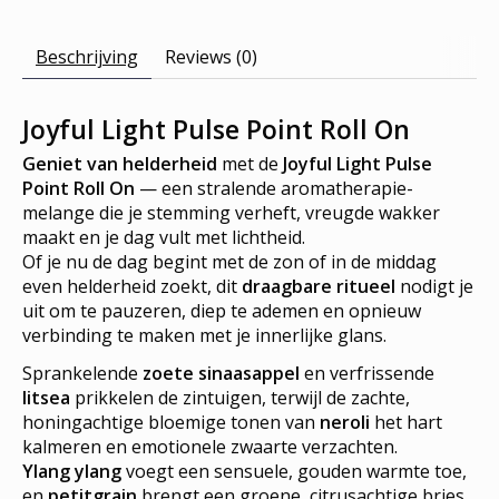
Beschrijving
Reviews (0)
Joyful Light Pulse Point Roll On
Geniet van helderheid
met de
Joyful Light Pulse
Point Roll On
— een stralende aromatherapie-
melange die je stemming verheft, vreugde wakker
maakt en je dag vult met lichtheid.
Of je nu de dag begint met de zon of in de middag
even helderheid zoekt, dit
draagbare ritueel
nodigt je
uit om te pauzeren, diep te ademen en opnieuw
verbinding te maken met je innerlijke glans.
Sprankelende
zoete sinaasappel
en verfrissende
litsea
prikkelen de zintuigen, terwijl de zachte,
honingachtige bloemige tonen van
neroli
het hart
kalmeren en emotionele zwaarte verzachten.
Ylang ylang
voegt een sensuele, gouden warmte toe,
en
petitgrain
brengt een groene, citrusachtige bries