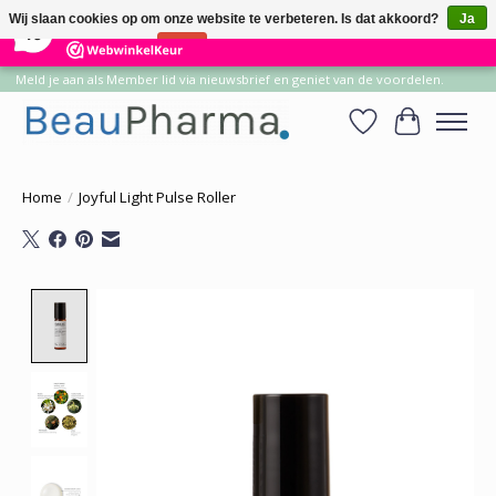
×
14
Reviews
Wij slaan cookies op om onze website te verbeteren. Is dat akkoord?
Ja
10
Nee
Meer over cookies »
Meld je aan als Member lid via nieuwsbrief en geniet van de voordelen.
Verlanglijst
Winkelwa
Home
/
Joyful Light Pulse Roller
Product image slideshow Items