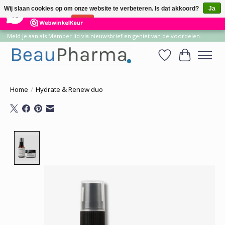
×
14
Reviews
Wij slaan cookies op om onze website te verbeteren. Is dat akkoord?
Ja
10
Nee
Meer over cookies »
Meld je aan als Member lid via nieuwsbrief en geniet van de voordelen.
Verlanglijst
Winkelwa
Home
/
Hydrate & Renew duo
Product image slideshow Items