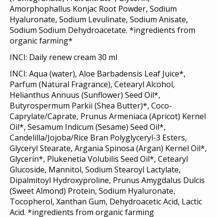
Amorphophallus Konjac Root Powder, Sodium
Hyaluronate, Sodium Levulinate, Sodium Anisate,
Sodium Sodium Dehydroacetate. *ingredients from
organic farming*
INCI: Daily renew cream 30 ml
INCI:
Aqua (water), Aloe Barbadensis Leaf Juice*,
Parfum (Natural Fragrance), Cetearyl Alcohol,
Helianthus Annuus (Sunflower) Seed Oil*,
Butyrospermum Parkii (Shea Butter)*, Coco-
Caprylate/Caprate, Prunus Armeniaca (Apricot) Kernel
Oil*, Sesamum Indicum (Sesame) Seed Oil*,
Candelilla/Jojoba/Rice Bran Polyglyceryl-3 Esters,
Glyceryl Stearate, Argania Spinosa (Argan) Kernel Oil*,
Glycerin*, Plukenetia Volubilis Seed Oil*, Cetearyl
Glucoside, Mannitol, Sodium Stearoyl Lactylate,
Dipalmitoyl Hydroxyproline, Prunus Amygdalus Dulcis
(Sweet Almond) Protein, Sodium Hyaluronate,
Tocopherol, Xanthan Gum, Dehydroacetic Acid, Lactic
Acid. *ingredients from organic farming