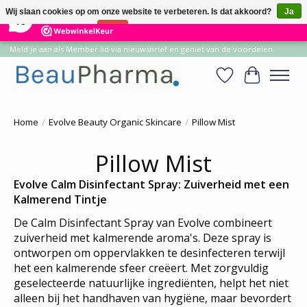
×
14
Reviews
Wij slaan cookies op om onze website te verbeteren. Is dat akkoord?
Ja
10
Nee
Meer over cookies »
Meld je aan als Member lid via nieuwsbrief en geniet van de voordelen.
Verlanglijst
Winkelwa
Home
/
Evolve Beauty Organic Skincare
/
Pillow Mist
Pillow Mist
Evolve Calm Disinfectant Spray: Zuiverheid met een
Kalmerend Tintje
De Calm Disinfectant Spray van Evolve combineert
zuiverheid met kalmerende aroma's. Deze spray is
ontworpen om oppervlakken te desinfecteren terwijl
het een kalmerende sfeer creëert. Met zorgvuldig
geselecteerde natuurlijke ingrediënten, helpt het niet
alleen bij het handhaven van hygiëne, maar bevordert