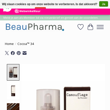
×
14
Reviews
Wij slaan cookies op om onze website te verbeteren. Is dat akkoord?
Ja
10
Nee
Meer over cookies »
Meld je aan als Member lid via nieuwsbrief en geniet van de voordelen.
Verlanglijst
Winkelwa
Home
/
Cocoa™ 34
Product image slideshow Items