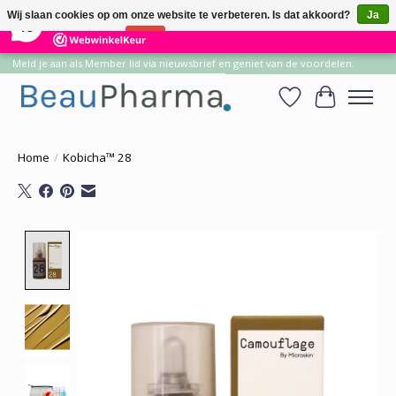
×
14
Reviews
Wij slaan cookies op om onze website te verbeteren. Is dat akkoord?
Ja
10
Nee
Meer over cookies »
Meld je aan als Member lid via nieuwsbrief en geniet van de voordelen.
Verlanglijst
Winkelwa
Home
/
Kobicha™ 28
Product image slideshow Items