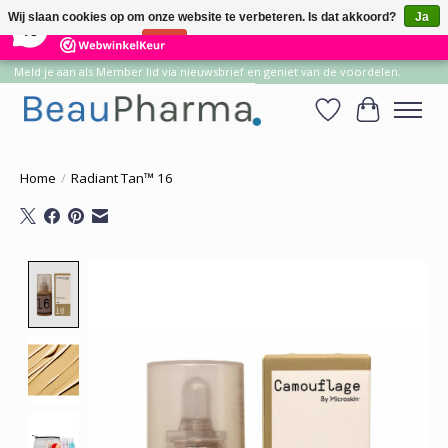
×
14
Reviews
Wij slaan cookies op om onze website te verbeteren. Is dat akkoord?
Ja
10
Nee
Meer over cookies »
Meld je aan als Member lid via nieuwsbrief en geniet van de voordelen.
Verlanglijst
Winkelwa
Home
/
Radiant Tan™ 16
Product image slideshow Items