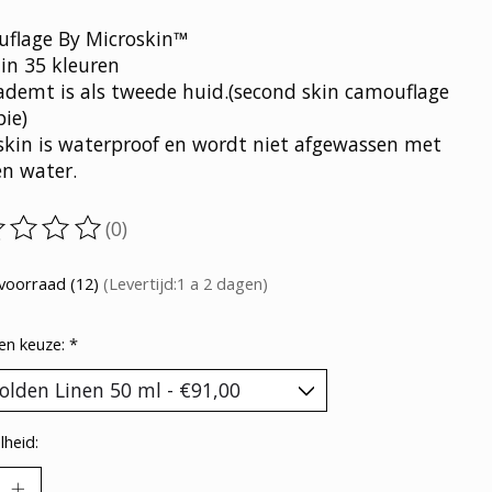
flage By Microskin™
in 35 kleuren
ademt is als tweede huid.(second skin camouflage
ie)
skin is waterproof en wordt niet afgewassen met
en water.
(0)
oordeling van dit product is
0
van de 5
voorraad (12)
(Levertijd:1 a 2 dagen)
en keuze:
*
heid: