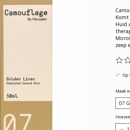
Camou
Komt 
Huid 
therap
Micro
zeep 
De be
Op 
Maak e
Hoeveel