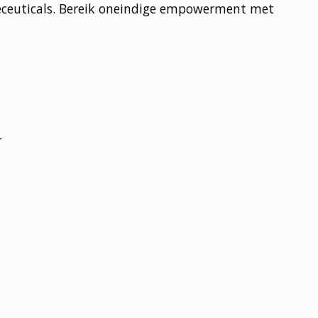
meceuticals. Bereik oneindige empowerment met
r