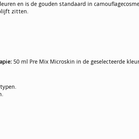
 kleuren en is de gouden standaard in camouflagecos
jft zitten.
apie:
50 ml Pre Mix Microskin in de geselecteerde kleu
dtypen.
n.