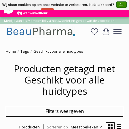
×
14
Reviews
Wij slaan cookies op om onze website te verbeteren. Is dat akkoord?
Ja
10
Nee
Meer over cookies »
Meld je aan als Member lid via nieuwsbrief en geniet van de voordelen.
Verlanglijst
Winkelwa
Home
/
Tags
/
Geschikt voor alle huidtypes
Producten getagd met
Geschikt voor alle
huidtypes
Filters weergeven
1 producten
Sorteren op
Meest bekeken